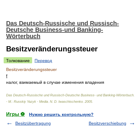
Das Deutsch-Russische und Russisch-
Deutsche Business-und Banking-
Wörterbuch
Besitzveränderungssteuer
Толкование
Перевод
Besitzveränderungssteuer
f
налог, взимаемый в случае изменения владения
Das Deutsch-Russische und Russisch-Deutsche Business- und Banking-Wörterbuch.
- М.: Russkiy Yazyk - Media
.
N. D. Iwaschtschenko
.
2005
.
Игры ⚽
Нужно решить контрольную?
Besitzübertragung
Besitzverschiebung