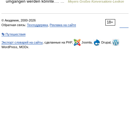
umgangen werden könnte.… …
Meyers Großes Konversations-Lexikon
© Академик, 2000-2026
18+
Обратная связь:
Техподдержка
,
Реклама на сайте
👣 Путешествия
Экспорт словарей на сайты
, сделанные на PHP,
Joomla,
Drupal,
WordPress, MODx.